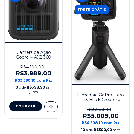
FRETE GRÁTIS
Câmera de Ação
Gopro MAX2 360
R$4.100,00
R$3.989,00
R$3.590,10
com
Pix
10
x de
R$398,90
sem
juros
Filmadora GoPro Hero
13 Black Creator
Edition
R$5.600,00
R$5.009,00
R$4.508,10
com
Pix
10
x de
R$500,90
sem