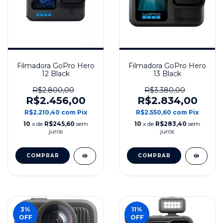
Filmadora GoPro Hero
Filmadora GoPro Hero
12 Black
13 Black
R$2.800,00
R$3.380,00
R$2.456,00
R$2.834,00
R$2.210,40
com
Pix
R$2.550,60
com
Pix
10
x de
R$245,60
sem
10
x de
R$283,40
sem
juros
juros
3
%
11
%
OFF
OFF