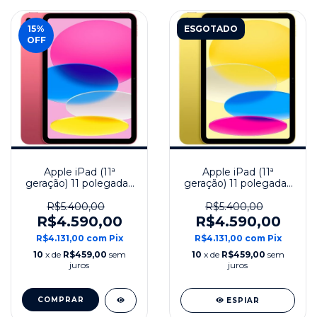
15
%
ESGOTADO
OFF
Apple iPad (11ª
Apple iPad (11ª
geração) 11 polegadas
geração) 11 polegadas
256 GB Wi-Fi Modelo
256 GB Wi-Fi Modelo
2025 - Rosa
2025- Amarelo
R$5.400,00
R$5.400,00
R$4.590,00
R$4.590,00
R$4.131,00
com
Pix
R$4.131,00
com
Pix
10
x de
R$459,00
sem
10
x de
R$459,00
sem
juros
juros
COMPRAR
ESPIAR