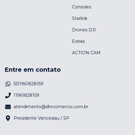
Consoles
Starlink
Drones DJI
Extras
ACTION CAM
Entre em contato
5511961828159
11961828159
atendimento@dhrcomercio.com.br
Presidente Venceslau / SP