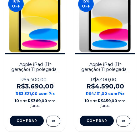
16
%
15
%
OFF
OFF
Apple iPad (11ª
Apple iPad (11ª
geração) 11 polegadas
geração) 11 polegadas
128 GB Wi-Fi Modelo
256 GB Wi-Fi Modelo
2025 - Amarelo
2025 - Prata
R$4.400,00
R$5.400,00
R$3.690,00
R$4.590,00
R$3.321,00
com
Pix
R$4.131,00
com
Pix
10
x de
R$369,00
sem
10
x de
R$459,00
sem
juros
juros
COMPRAR
COMPRAR