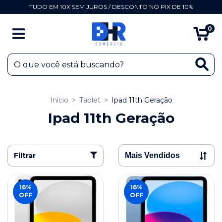
TUDO EM 10X SEM JUROS / DESCONTO NO PIX DE 10%
0
Início
>
Tablet
>
Ipad 11th Geração
Ipad 11th Geração
Filtrar
16
%
16
%
OFF
OFF