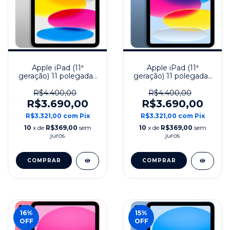
Apple iPad (11ª
Apple iPad (11ª
geração) 11 polegadas
geração) 11 polegadas
128 GB Wi-Fi Modelo
128 GB Wi-Fi Modelo
2025 - Prata
2025 - Azul
R$4.400,00
R$4.400,00
R$3.690,00
R$3.690,00
R$3.321,00
com
Pix
R$3.321,00
com
Pix
10
x de
R$369,00
sem
10
x de
R$369,00
sem
juros
juros
COMPRAR
COMPRAR
16
%
15
%
OFF
OFF