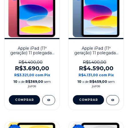
Apple iPad (11ª
Apple iPad (11ª
geração) 11 polegadas
geração) 11 polegadas
128 GB Wi-Fi Modelo
256 GB Wi-Fi Modelo
2025 - Rosa
2025 - Azul
R$4.400,00
R$5.400,00
R$3.690,00
R$4.590,00
R$3.321,00
com
Pix
R$4.131,00
com
Pix
10
x de
R$369,00
sem
10
x de
R$459,00
sem
juros
juros
COMPRAR
COMPRAR