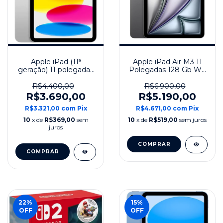
Apple iPad (11ª
Apple iPad Air M3 11
geração) 11 polegadas
Polegadas 128 Gb Wi-
128 GB Wi-Fi Modelo
fi (2025) - Cinza
2025 - Prata
R$4.400,00
R$6.900,00
R$3.690,00
R$5.190,00
R$3.321,00
com
Pix
R$4.671,00
com
Pix
10
x de
R$369,00
sem
10
x de
R$519,00
sem juros
juros
COMPRAR
COMPRAR
22
%
15
%
OFF
OFF