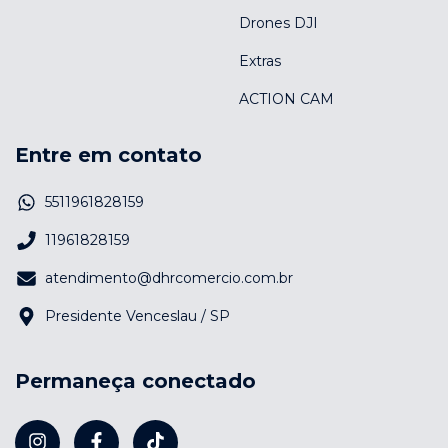
Drones DJI
Extras
ACTION CAM
Entre em contato
5511961828159
11961828159
atendimento@dhrcomercio.com.br
Presidente Venceslau / SP
Permaneça conectado