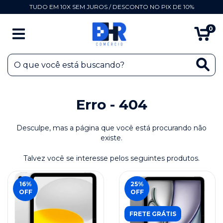
TUDO EM 10X SEM JUROS / DESCONTO NO PIX DE 10%
0
Erro - 404
Desculpe, mas a página que você está procurando não
existe.
Talvez você se interesse pelos seguintes produtos.
16
%
25
%
OFF
OFF
FRETE GRÁTIS