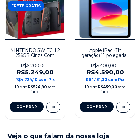
FRETE GRÁTIS
NINTENDO SWITCH 2
Apple iPad (11ª
256GB Cinza Com
geração) 11 polegadas
Mario Kart Digital
256 GB Wi-Fi Modelo
2025 - Azul
R$6.700,00
R$5.400,00
R$5.249,00
R$4.590,00
R$4.724,10
com
Pix
R$4.131,00
com
Pix
10
x de
R$524,90
sem
10
x de
R$459,00
sem
juros
juros
COMPRAR
Veja o que falam da nossa loja